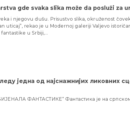
rstva gde svaka slika može da posluži za un
oveka i njegovu dušu. Prisustvo slika, okruženost čove
n uticaj”, rekao je u Modernoj galeriji Valjevo istorič
fantastike u Srbiji,…
леду једна од најснажнијих ликовних сце
ЕНАЛА ФАНТАСТИКЕ“ Фантастика је на српском 