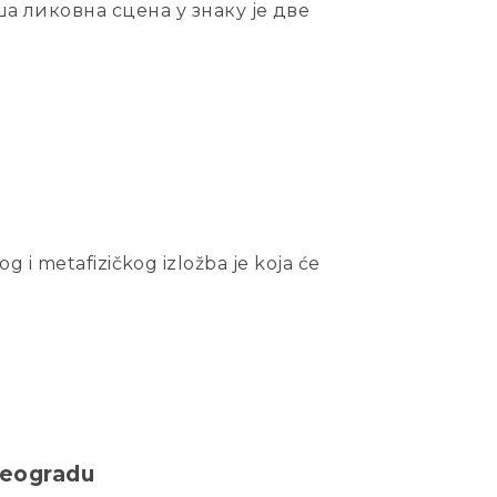
а ликовна сцена у знаку је две
g i metafizičkog izložba je koja će
 Beogradu