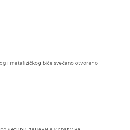
nog i metafizičkog biće svečano otvoreno
оро четири деценије у граду на