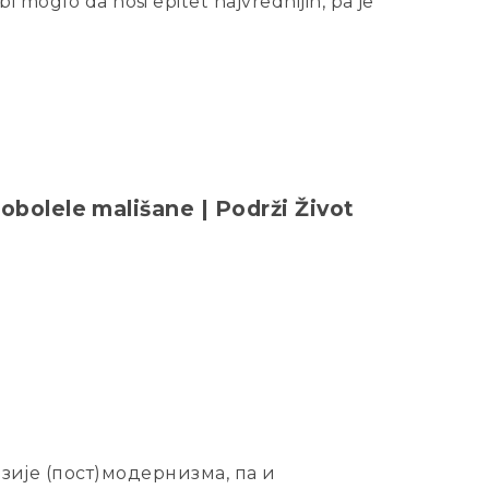
i moglo da nosi epitet najvrednijih, pa je
obolele mališane | Podrži Život
зије (пост)модернизма, па и