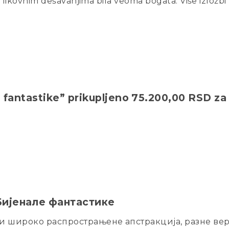
likovnim dešavanjima bila veoma bogata. Više izložbi b
e fantastike” prikupljeno 75.200,00 RSD za 
ијенале фантастике
и широко распрострањене апстракција, разне вер