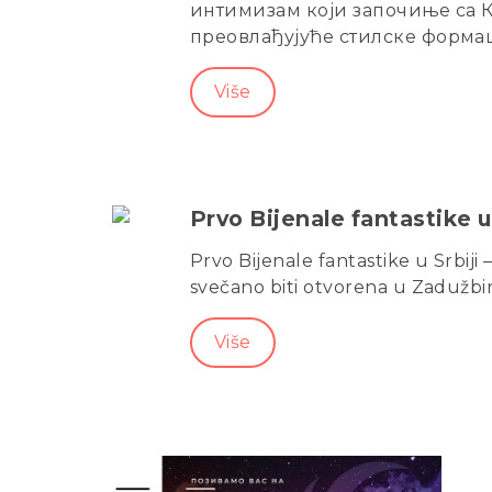
интимизам који започиње са К
преовлађујуће стилске формац
Više
Prvo Bijenale fantastike u
Prvo Bijenale fantastike u Srbiji
svečano biti otvorena u Zadužbini 
Više