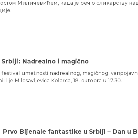
остом Миличевићем, када је реч о сликарству наш
ије.
 Srbiji: Nadrealno i magično
 – festival umetnosti nadrealnog, magičnog, vanpojavno
Ilije Milosavljevića Kolarca, 18. oktobra u 17.30.
Prvo Bijenale fantastike u Srbiji – Dan u