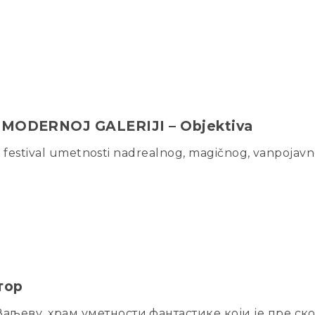
MODERNOJ GALERIJI – Objektiva
i – festival umetnosti nadrealnog, magičnog, vanpojav
тор
аљеву, храм уметности фантастике који је пре ск