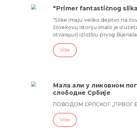
“Primer fantastičnog slika
“Slike imaju veliko dejstvo na č
čovekovu istoriju imalo je izuzeta
otvarajući izložbu prvog Bijenala 
Više
Мала али у ликовном пог
слободне Србије
ПОВОДОМ СРПСКОГ „ПРВОГ БИЈ
Više