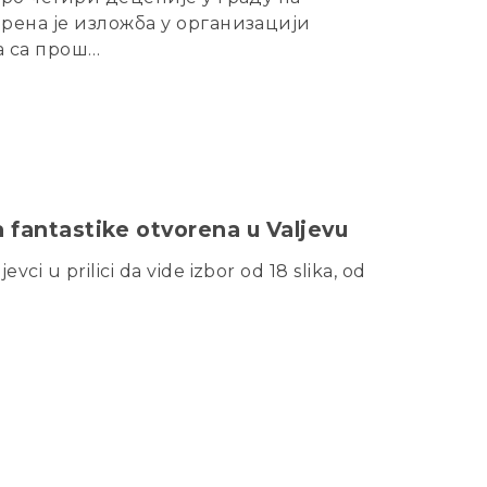
орена је изложба у организацији
а са прош…
 fantastike otvorena u Valjevu
ci u prilici da vide izbor od 18 slika, od