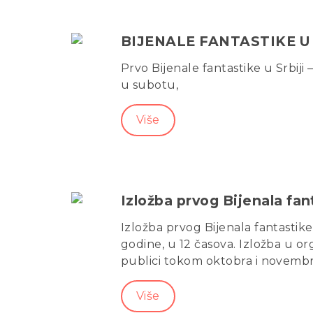
BIJENALE FANTASTIKE U 
Prvo Bijenale fantastike u Srbij
u subotu,
Više
Izložba prvog Bijenala fant
Izložba prvog Bijenala fantastike
godine, u 12 časova. Izložba u or
publici tokom oktobra i novembr
Više