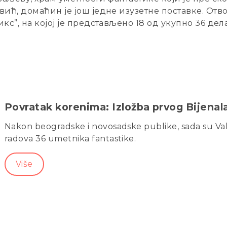
ић, домаћин је још једне изузетне поставке. Отв
с”, на којој је представљено 18 од укупно 36 дел
Povratak korenima: Izložba prvog Bijenala
Nakon beogradske i novosadske publike, sada su Valjev
radova 36 umetnika fantastike.
Više