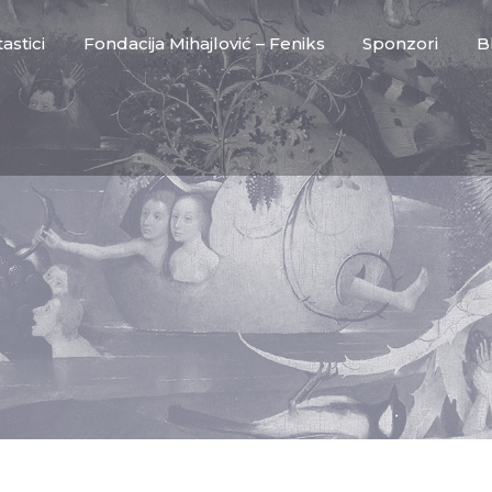
astici
Fondacija Mihajlović – Feniks
Sponzori
B