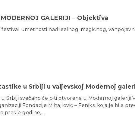
MODERNOJ GALERIJI – Objektiva
i – festival umetnosti nadrealnog, magičnog, vanpojav
astike u Srbiji u valjevskoj Modernoj galeri
 u Srbiji svečano će biti otvorena u Modernoj galeriji 
ganizaciji Fondacije Mihajlović – Feniks, koja je bila p
a prošle godine,…