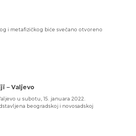
nog i metafizičkog biće svečano otvoreno
ji – Valjevo
Valjevo u subotu, 15. januara 2022.
redstavljena beogradskoj i novosadskoj