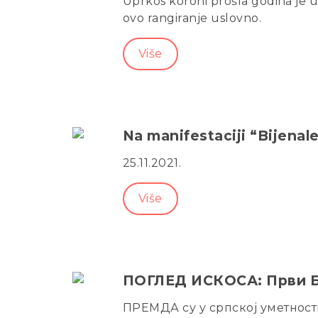
Uprkos koroni prošla godina je u 
ovo rangiranje uslovno.
Više
Na manifestaciji “Bijenal
25.11.2021.
Više
ПОГЛЕД ИСКОСА: Први Б
ПРЕМДА су у српској уметност