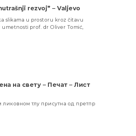
utrašnji rezvoj” – Valjevo
ka slikama u prostoru kroz čitavu
ar umetnosti prof. dr Oliver Tomić,
на на свету – Печат – Лист
ликовном тлу присутна од претпр