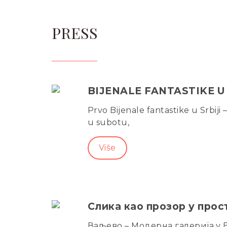
PRESS
BIJENALE FANTASTIKE U 
Prvo Bijenale fantastike u Srbij
u subotu,
Više
Слика као прозор у прос
Ваљево – Модерна галерија у В