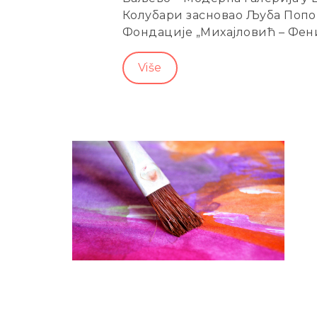
Колубари засновао Љуба Попов
Фондације „Михајловић – Феник
Više